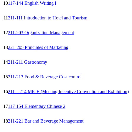
10
117-144 English Writing I
11
211-111 Introduction to Hotel and Tourism
12
211-203 Organization Management
13
221-205 Principles of Marketing
14
211-211 Gastronomy
15
211-213 Food & Beverage Cost control
16
211 – 214 MICE (Meeting Incentive Convention and Exhibition)
17
117-154 Elementary Chinese 2
18
211-221 Bar and Beverage Management