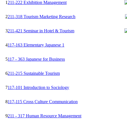
1
211-222 Exhibition Management
2
211-318 Tourism Marketing Research
3
211-421 Seminar in Hotel & Tourism
4
117-163 Elementary Japanese 1
5
117 - 363 Japanese for Business
6
211-215 Sustainable Tourism
7
117-101 Introduction to Sociology
8
117-115 Cross Culture Communication
9
211 - 317 Human Resource Management