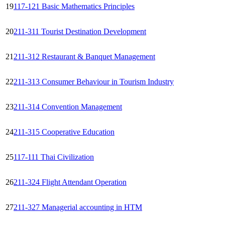
19
117-121 Basic Mathematics Principles
20
211-311 Tourist Destination Development
21
211-312 Restaurant & Banquet Management
22
211-313 Consumer Behaviour in Tourism Industry
23
211-314 Convention Management
24
211-315 Cooperative Education
25
117-111 Thai Civilization
26
211-324 Flight Attendant Operation
27
211-327 Managerial accounting in HTM